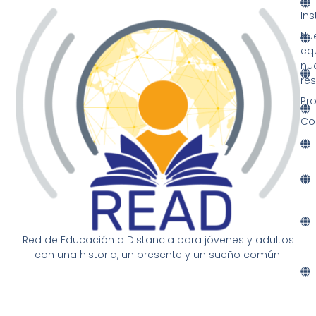
Ins
Nu
eq
nu
re
Pr
Co
Red de Educación a Distancia para jóvenes y adultos
con una historia, un presente y un sueño común.