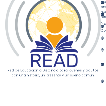
Nu
eq
nu
re
Pr
Co
Red de Educación a Distancia para jóvenes y adultos
con una historia, un presente y un sueño común.