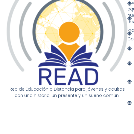
Nu
eq
nu
re
Pr
Co
Red de Educación a Distancia para jóvenes y adultos
con una historia, un presente y un sueño común.