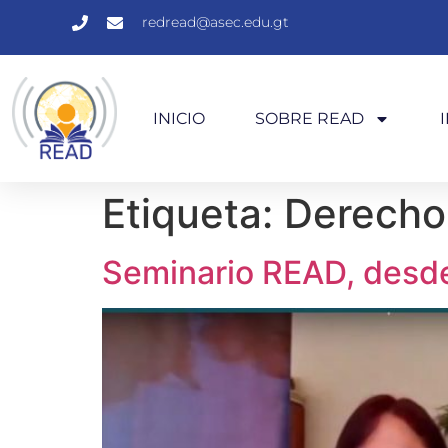
redread@asec.edu.gt
INICIO
SOBRE READ
Etiqueta:
Derecho 
Seminario READ, desd