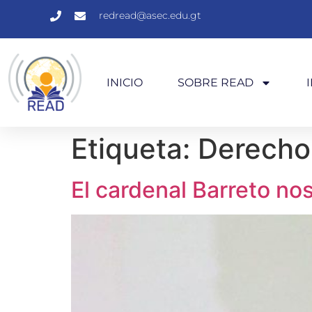
redread@asec.edu.gt
INICIO
SOBRE READ
Etiqueta:
Derech
El cardenal Barreto n