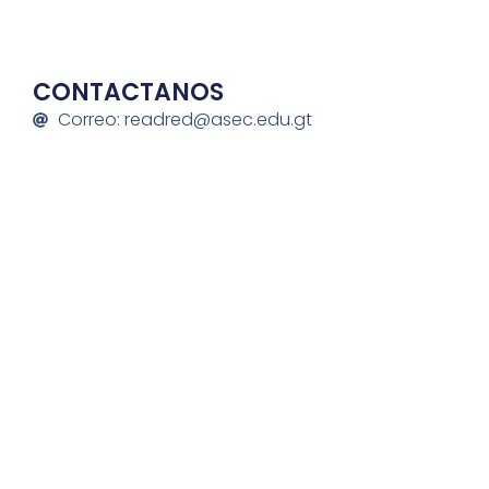
CONTACTANOS
Correo: readred@asec.edu.gt