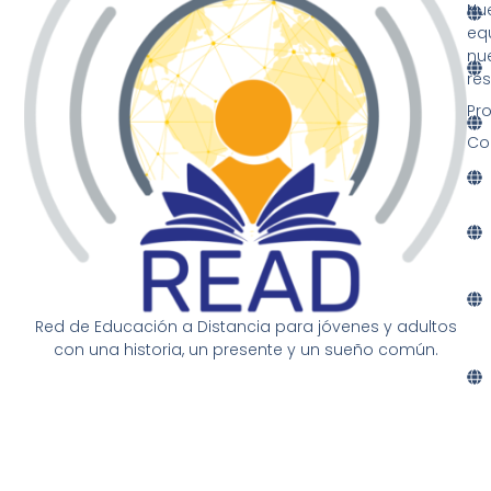
Nu
eq
nu
re
Pr
Co
Red de Educación a Distancia para jóvenes y adultos
con una historia, un presente y un sueño común.