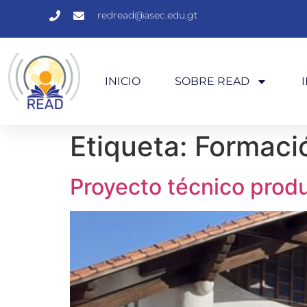
redread@asec.edu.gt
INICIO
SOBRE READ
Etiqueta:
Formaci
Proyecto técnico prod