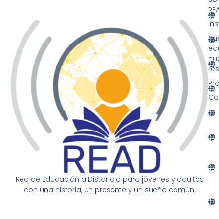
RE
Ins
Nu
eq
nu
re
Pr
Co
Red de Educación a Distancia para jóvenes y adultos
con una historia, un presente y un sueño común.