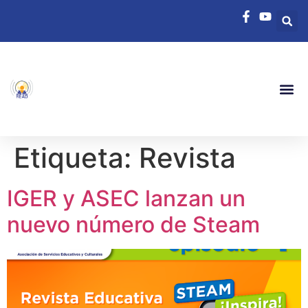
Etiqueta:
Revista
IGER y ASEC lanzan un
nuevo número de Steam