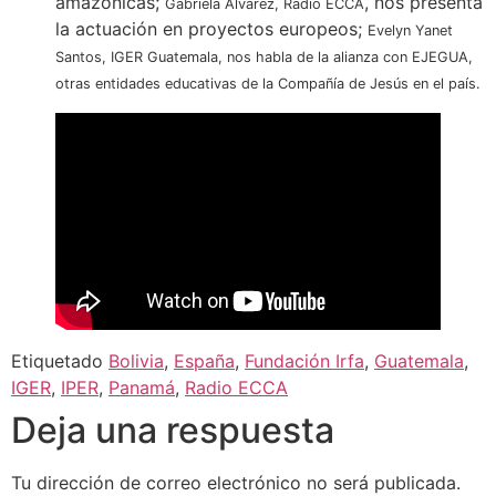
amazónicas;
, nos presenta
Gabriela Álvarez, Radio ECCA
la actuación en proyectos europeos;
Evelyn Yanet
Santos, IGER Guatemala, nos habla de la alianza con EJEGUA,
otras entidades educativas de la Compañía de Jesús en el país.
Etiquetado
Bolivia
,
España
,
Fundación Irfa
,
Guatemala
,
IGER
,
IPER
,
Panamá
,
Radio ECCA
Deja una respuesta
Tu dirección de correo electrónico no será publicada.