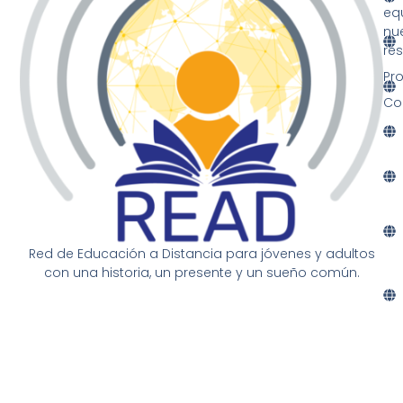
eq
nu
re
Pr
Co
Red de Educación a Distancia para jóvenes y adultos
con una historia, un presente y un sueño común.