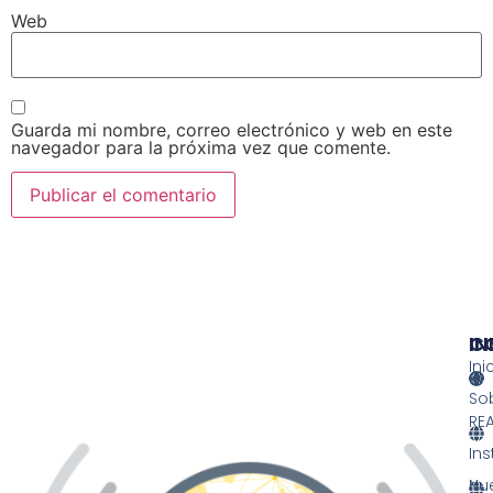
Web
Guarda mi nombre, correo electrónico y web en este
navegador para la próxima vez que comente.
IN
IN
C
Ini
So
RE
Ins
Nu