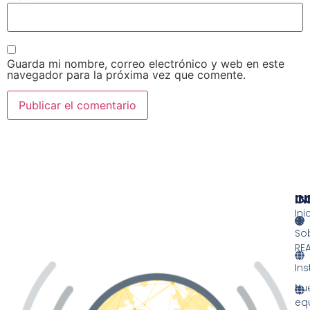
Guarda mi nombre, correo electrónico y web en este
navegador para la próxima vez que comente.
IN
IN
C
Ini
So
RE
Ins
Nu
eq