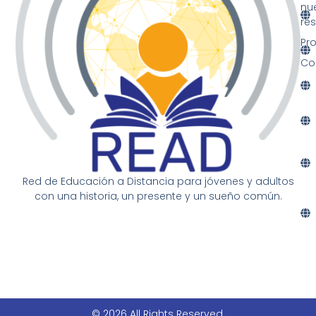
nu
re
Pr
Co
Red de Educación a Distancia para jóvenes y adultos
con una historia, un presente y un sueño común.
© 2026 All Rights Reserved.