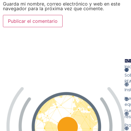
Guarda mi nombre, correo electrónico y web en este
navegador para la próxima vez que comente.
IN
IN
C
Ini
So
RE
Ins
Nu
eq
nu
re
Pr