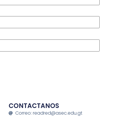
CONTACTANOS
Correo: readred@asec.edu.gt