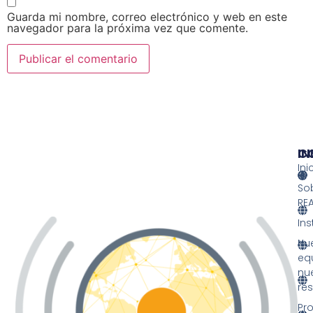
Guarda mi nombre, correo electrónico y web en este
navegador para la próxima vez que comente.
IN
IN
C
Ini
So
RE
Ins
Nu
eq
nu
re
Pr