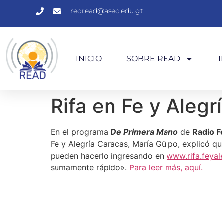
redread@asec.edu.gt
INICIO
SOBRE READ
Rifa en Fe y Aleg
En el programa
De Primera Mano
de
Radio F
Fe y Alegría Caracas, María Güipo, explicó q
pueden hacerlo ingresando en
www.rifa.feyal
sumamente rápido».
Para leer más, aquí.