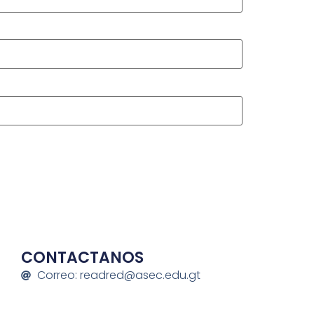
CONTACTANOS
Correo: readred@asec.edu.gt