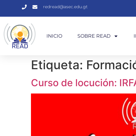
redread@asec.edu.gt
INICIO
SOBRE READ
Etiqueta:
Formaci
Curso de locución: IR