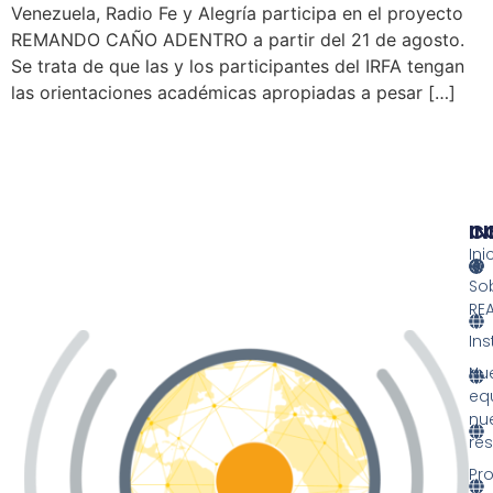
Venezuela, Radio Fe y Alegría participa en el proyecto
REMANDO CAÑO ADENTRO a partir del 21 de agosto.
Se trata de que las y los participantes del IRFA tengan
las orientaciones académicas apropiadas a pesar […]
IN
IN
C
Ini
So
RE
Ins
Nu
eq
nu
re
Pr