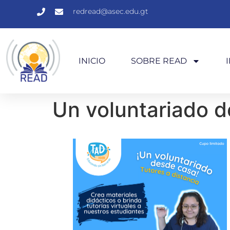
redread@asec.edu.gt
INICIO
SOBRE READ
Un voluntariado d