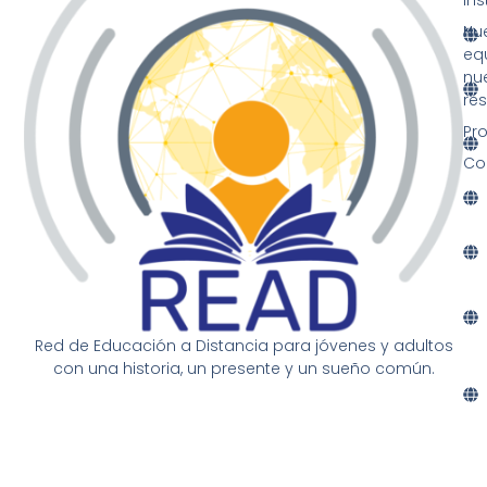
Nu
eq
nu
re
Pr
Co
Red de Educación a Distancia para jóvenes y adultos
con una historia, un presente y un sueño común.