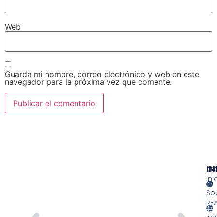
Web
Guarda mi nombre, correo electrónico y web en este
navegador para la próxima vez que comente.
IN
IN
C
Ini
So
RE
Ins